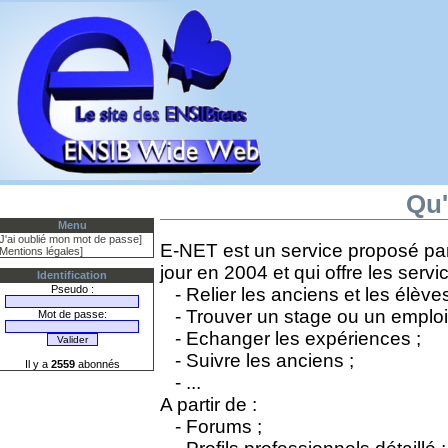
Qu'
Menu
[J'ai oublié mon mot de passe]
E-NET est un service proposé par 
[Mentions légales]
jour en 2004 et qui offre les servi
Identification
Pseudo :
- Relier les anciens et les élèves
- Trouver un stage ou un emploi
Mot de passe:
- Echanger les expériences ;
- Suivre les anciens ;
Il y a
2559
abonnés
- ...
A partir de :
- Forums ;